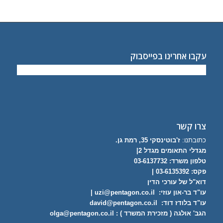
academic writing help
analysis essay
editing services
cheap custom essay
help to write an essay
online essay editor
write my essay 4 me
dissertation
abstract
best college essay
book review essay
custom research paper
עקבו אחרינו בפייסבוק
websites that write essays for you
creative writing essays
creative writing
essay
essay writer free
college essay help
buy essay online uk
research
paper topics
צרו קשר
כתובתנו:
ז'בוטינסקי 35, רמת גן.
מגדלי התאומים מגדל 2|
טלפון משרד:
03-6137732
פקס: 03-6135392 |
דוא"ל של עורכי הדין
עו"ד בר-און עוזי:
uzi@pentagon.co.il
|
עו"ד בלודז דוד:
david@pentagon.co.il
הגב' אולגה ( מזכירת המשרד ) :
olga@pentagon.co.il