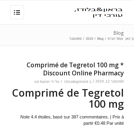
Blog
ך כאן:
עמוד הבית
/
Blog
/
2019
/
ספטמבר
Comprimé de Tegretol 100 mg *
Discount Online Pharmacy
ספטמבר 12, 2019
/
/
ב
Uncategorized
על ידי
uzi baron
Comprimé de Tegretol
100 mg
Note
4.4
étoiles, basé sur
387
commentaires.
|
Prix à
partir
€0.48
Par unité