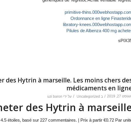
primitive-thins.000webhostapp.co
Ordonnance en ligne Finasterid
libratory-knees.000webhostapp.co
Pilules de Albenza 400 mg achete
sPIX3
r des Hytrin à marseille. Les moins chers de
médicaments en lign
גוסט 27, 2019
/
/
ב
Uncategorized
על ידי
uzi baron
eter des Hytrin à marseill
e
4.5
étoiles, basé sur
227
commentaires.
|
Prix à partir
€0.72
Par unit