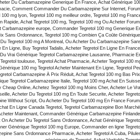
cheter Du Carbamazepine Generique En France, Achat Générique 10
armacie, Comment Commander Du Carbamazepine Sur Internet, Foru
ol 100 mg lyon, Tegretol 100 mg meilleur ordre, Tegretol 100 mg Franc
on Rapide, Achat Tegretol 100 mg, Tegretol 100 mg Ou Acheter Forum
st Carbamazepine europe, Commander Tegretol 100 mg Generique E
Prix Sans Ordonnance, Tegretol 100 mg Combien Ça Coûte Générique
ter Du Tegretol 100 mg A Montreal, Ou Acheter Du Carbamazepine San
 Ligne, Buy Tegretol Tadalis, Acheter Tegretol En Ligne En France
r Du Vrai Générique Tegretol Carbamazepine Lausanne, Pharmacie E
Tegretol toulouse, Tegretol Achat Pharmacie, Acheter Tegretol 100 m
Générique 100 mg Tegretol Acheter Maintenant En Ligne, Tegretol Pe
egretol Carbamazepine À Prix Réduit, Achat Tegretol 100 mg Bas Prix
que Tegretol Carbamazepine Italie, Tegretol 100 mg Achat En Suisse
y Cheap Online, Achetez Tegretol 100 mg Moins Cher, Acheter Le Vra
le, Acheter Du Tegretol 100 mg En Toute Securite, Acheter Tegreto
pine Without Script, Ou Acheter Du Tegretol 100 mg En France Forum
Achat En Ligne Canada Tegretol, Tegretol Carbamazepine Bon Marché
cheter Maintenant, Commander Générique Carbamazepine Finlande
 On Acheter Du Tegretol Sans Ordonnance, Achat Générique Tegreto
nner Générique Tegretol 100 mg Europe, Commander en ligne Tegreto
epine Sans Ordonnance Pharmacie, Acheter Tegretol A Cuba, Pilule
génériques de Tegretol, Achat Veritable Tegreto