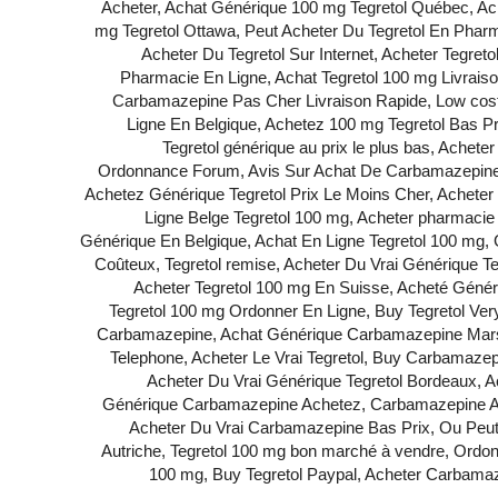
Acheter, Achat Générique 100 mg Tegretol Québec, A
mg Tegretol Ottawa, Peut Acheter Du Tegretol En Ph
Acheter Du Tegretol Sur Internet, Acheter Tegret
Pharmacie En Ligne, Achat Tegretol 100 mg Livrais
Carbamazepine Pas Cher Livraison Rapide, Low co
Ligne En Belgique, Achetez 100 mg Tegretol Bas 
Tegretol générique au prix le plus bas, Ache
Ordonnance Forum, Avis Sur Achat De Carbamazepine En
Achetez Générique Tegretol Prix Le Moins Cher, Achete
Ligne Belge Tegretol 100 mg, Acheter pharmacie 
Générique En Belgique, Achat En Ligne Tegretol 100 mg, 
Coûteux, Tegretol remise, Acheter Du Vrai Générique T
Acheter Tegretol 100 mg En Suisse, Acheté Généri
Tegretol 100 mg Ordonner En Ligne, Buy Tegretol Ver
Carbamazepine, Achat Générique Carbamazepine Marseil
Telephone, Acheter Le Vrai Tegretol, Buy Carbamaze
Acheter Du Vrai Générique Tegretol Bordeaux, 
Générique Carbamazepine Achetez, Carbamazepine A
Acheter Du Vrai Carbamazepine Bas Prix, Ou Peut
Autriche, Tegretol 100 mg bon marché à vendre, Ordo
100 mg, Buy Tegretol Paypal, Acheter Carbamaz