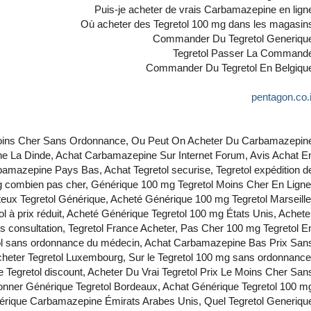
Puis-je acheter de vrais Carbamazepine en lign
Où acheter des Tegretol 100 mg dans les magasin
Commander Du Tegretol Generiqu
Tegretol Passer La Command
Commander Du Tegretol En Belgiqu
pentagon.co.i
Moins Cher Sans Ordonnance, Ou Peut On Acheter Du Carbamazepin
 La Dinde, Achat Carbamazepine Sur Internet Forum, Avis Achat E
amazepine Pays Bas, Achat Tegretol securise, Tegretol expédition d
0 mg combien pas cher, Générique 100 mg Tegretol Moins Cher En Ligne
ux Tegretol Générique, Acheté Générique 100 mg Tegretol Marseille
 à prix réduit, Acheté Générique Tegretol 100 mg États Unis, Achete
s consultation, Tegretol France Acheter, Pas Cher 100 mg Tegretol E
tol sans ordonnance du médecin, Achat Carbamazepine Bas Prix San
heter Tegretol Luxembourg, Sur le Tegretol 100 mg sans ordonnance
e Tegretol discount, Acheter Du Vrai Tegretol Prix Le Moins Cher San
nner Générique Tegretol Bordeaux, Achat Générique Tegretol 100 m
nérique Carbamazepine Émirats Arabes Unis, Quel Tegretol Generiqu