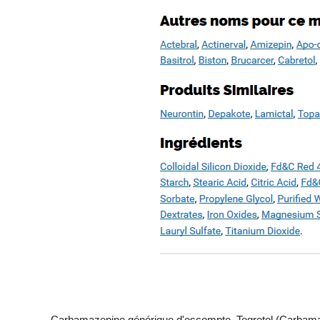
Carbamazepine générique d'escompte. Tegretol (Carbamazep