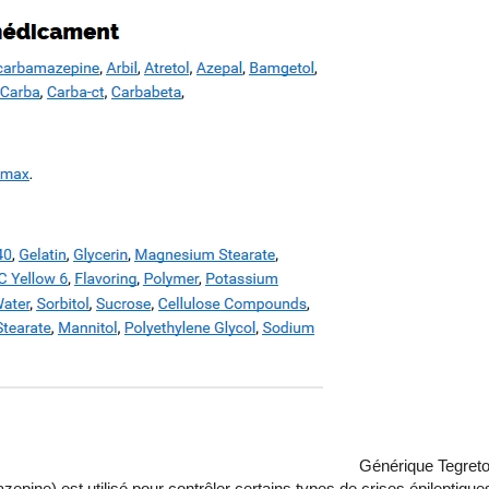
Générique Tegreto
ine) est utilisé pour contrôler certains types de crises épileptique